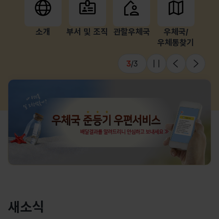
소개
부서 및 조직
관할우체국
우체국/
우체통찾기
1
/
3
슬라이드 멈춤
이전
다음
새소식