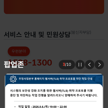
(발신자부담)
서비스 안내 및 민원상담
팝업존
4
/
10
우편분야
슬라이드 멈춤
이전
다음
1588-1300
우편서비스
우체국쇼핑
우체국소포
알뜰폰