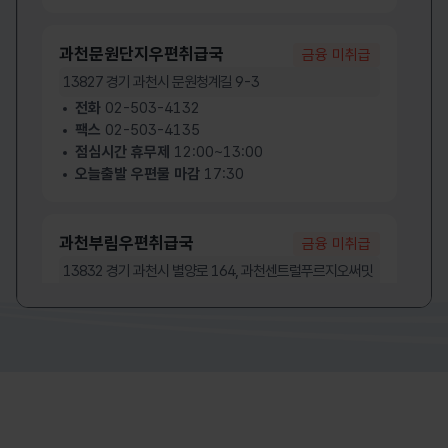
오산우체국
용인수지우체국
오산우체국 누리집 바로가기
용인수지우체
과천문원단지우편취급국
금융 미취급
용인우체국
의정부우체국
용인우체국 누리집 바로가기
의정부우체국
13827
경기 과천시 문원청계길 9-3
의정부우편집중국
이천우체국
전화
02-503-4132
의정부우편집중국 누리집 바로가기
이천우체국 
팩스
02-503-4135
인천계양우체국
인천남동우체국
점심시간 휴무제
12:00~13:00
인천계양우체국 누리집 바로가기
인천남동우체
오늘출발 우편물 마감
17:30
인천우체국
파주우체국
인천우체국 누리집 바로가기
파주우체국 
평택우체국
포천우체국
평택우체국 누리집 바로가기
포천우체국 
과천부림우편취급국
금융 미취급
하남우체국
화성동탄우체국
13832
경기 과천시 별양로 164, 과천센트럴푸르지오써밋
하남우체국 누리집 바로가기
화성동탄우체
APT 상가 지하1층 3호
화성우체국
화성우체국 누리집 바로가기
전화
02-502-7784
팩스
02-502-7784
점심시간 휴무제
12:00~13:00
오늘출발 우편물 마감
17:10