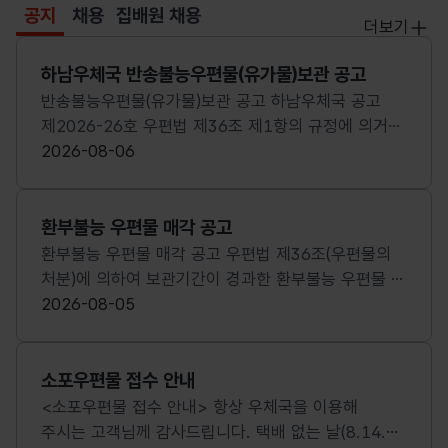
공지
채용
집배원 채용
선택됨
더보기
공지
공지
하남우체국 반송불능우편물(유가물)보관 공고
반송불능우편물(유가물)보관 공고 하남우체국 공고
제2026-26호 우편법 제36조 제1항의 규정에 의거
우리국에 보관중인 반송불능우편물에 대하여 다음과
2026-08-06
같이 공고하니 정당 발송인께서는 기간 내에 교부를
청구하여 주시기 바랍니다. 공고기간: 2026.8.6. ~
2026.9.5.(1개월) 청구기간: 공고일로부터 1년 이내
환부불능 우편물 매각 공고
(환부청구 없을 시 국고에 귀속됨) 우편물 목록:
환부불능 우편물 매각 공고 우편법 제36조(우편물의
첨부참조 담당부터: 하남우체국 지원과(070-4274-
처분)에 의하여 보관기간이 경과한 환부불능 우편물 중
7037) 2026.8.6. 하남우체국장
유가물에 대하여 아래와 같이 매각하고자 하오니 관심
2026-08-05
있는 분께서는 참여하여 주시기 바랍니다. 1. 매각에
부치는 사항 가. 대상물품 : [붙임1~2] 참조 나.
매각방법 : 최고가 입찰자에 낙찰 (입찰신청서 작성
소포우편물 접수 안내
제출) 다. 실물확인 : 성남우체국 4층 대회의실 2.
<소포우편물 접수 안내> 항상 우체국을 이용해
입찰신청서 접수 기간 : 2026. 8. 5.(수) ~ 2026. 8.
주시는 고객님께 감사드립니다. 택배 없는 날(8.14.금