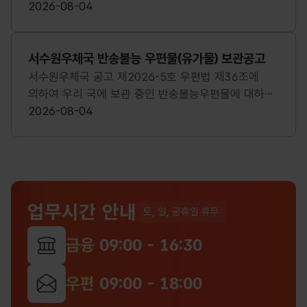
13.(목) 3. 개찰 일시 및 장소 가. 일시 : 2026. 8. 14.
~ 8.18.화)에 따라 택배 종사자의 휴식권 존중을 위해
2026-08-04
(금) 16:00 나. 장소: 성남우체국 4층 대회의실 4.
소포우편물이 다음과 같이 접수제한 및 배달지연됨을
입찰 주의사항 가. 통화, 유가증권 등은 시세에 따라
알려드리니 접수 시 유의하여 주시기 바랍니다. ◎
최고 낙찰가로 선정함 나. 낙찰자는 물품의 인수 시 현
제한내용 : 8.13.(목) ~ 8.14.(금) 신선품 접수 제한 -
서수원우체국 반송불능 우편물(유가물) 보관공고
상태 그대로 인수하여야 함 다. 본 공고문에 명시되지
배달지연으로 부패 등 우려가 있음을 양지
서수원우체국 공고 제2026-5호 우편법 제36조에
않은 사항은 관련법에 따름 라. 기타 자세한 사항은
부탁드립니다. 단, 제주 - 육지 간 우편물은 8.12.(수)
의하여 우리 국에 보관 중인 반송불능우편물에 대하여
직접 문의 바람 붙임 1. 환부불능 우편물 매각대상
~ ◎ 배달지연 : 8.14.(금)부터 8.19.(수)까지 일부
다음과 같이 공고하오니 정당 발송인 또는 수취인은
2026-08-04
목록표 1부 2. 환부불능 우편물 매각대상 사진자료
배달이 지연될 수 있으며 순차적으로 배달 예정
기간 내에 교부 청구하여 주시기 바랍니다. 1.
1부 3. 입찰신청서 1부 문의 : 성남우체국 지원과
경기광주우체국장
공고기간 : 2026. 8. 4.~9. 3.(1개월 간) 2. 청구기간
물품담당 031-747-0820 성남우체국장
: 보관일로부터 1년 (청구 없을 시 국고에 귀속됨) 3.
보관내역 : 붙임참조 4. 문의사항 : 서수원우체국
지원과 (031-8020-0884)
업무시간 안내
토, 일, 공휴일 휴무
금융
09:00 - 16:30
우편
09:00 - 18:00