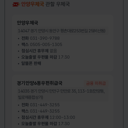
안양우체국
관할 우체국
동두천우체국
동수원우체국
동두천우체국 누리집 바로가기
동수원우체국
백령우체국
부천우체국
백령우체국 누리집 바로가기
부천우체국 
안양우체국
부천우편집중국
부평우체국
14047
경기 안양시 동안구 평촌대로253번길 25(비산동)
부천우편집중국 누리집 바로가기
부평우체국 
전화
031-390-9788
서수원우체국
서인천우체국
서수원우체국 누리집 바로가기
서인천우체국
팩스
0505-005-1305
점심시간 휴무제
없음
성남분당우체국
성남우체국
성남분당우체국 누리집 바로가기
성남우체국 
오늘출발 우편물 마감
17:30
성남우편집중국
수원우체국
알뜰폰 판매
성남우편집중국 누리집 바로가기
수원우체국 
수원우편집중국
시흥우체국
수원우편집중국 누리집 바로가기
시흥우체국 
경기안양6동우편취급국
금융 미취급
안산우체국
안성우체국
안산우체국 누리집 바로가기
안성우체국 
14035
경기 안양시 만안구 만안로 35, 113-1호(안양동,
빌로채종합상가)
안양우체국
안양우편집중국
선택됨
안양우체국 누리집 바로가기
안양우편집중
전화
031-449-3255
양주우체국
양평우체국
팩스
031-449-3255
양주우체국 누리집 바로가기
양평우체국 
점심시간 휴무제
12:00~13:00
여주우체국
연천우체국
오늘출발 우편물 마감
17:30
여주우체국 누리집 바로가기
연천우체국 