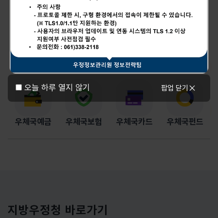
금융분야
예금
보험
1599-1900
1599-0100
1588-1900
오늘 하루 열지 않기
팝업 닫기
우체국예금
우체국보험
우체국카드
우체국펀드
지방우정청 바로가기