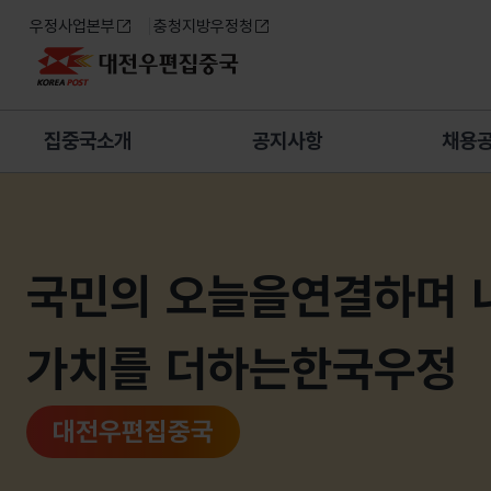
우정사업본부
충청지방우정청
대전우편집중국
집중국소개
공지사항
채용
메인페이지
국민의 오늘을
연결하며 
가치를 더하는
한국우정
대전우편집중국