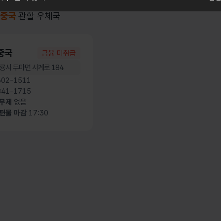
중국
관할 우체국
중국
금융 미취급
룡시 두마면 사계로 184
02-1511
41-1715
휴무제
없음
편물 마감
17:30
가기
가기