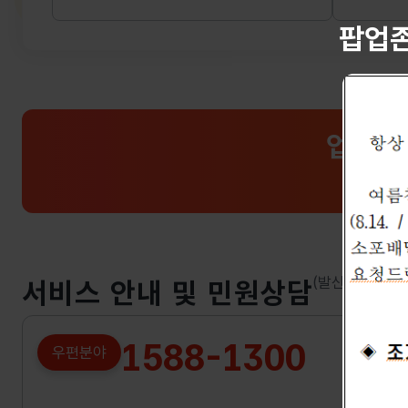
팝업
업무시
토,
(발신자부담)
서비스 안내 및 민원상담
1588-1300
우편분야