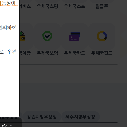
우편서비스
우체국쇼핑
우체국소포
알뜰폰
우체국예금
우체국보험
우체국카드
우체국펀드
지방우정청
강원지방우정청
제주지방우정청
 닫기