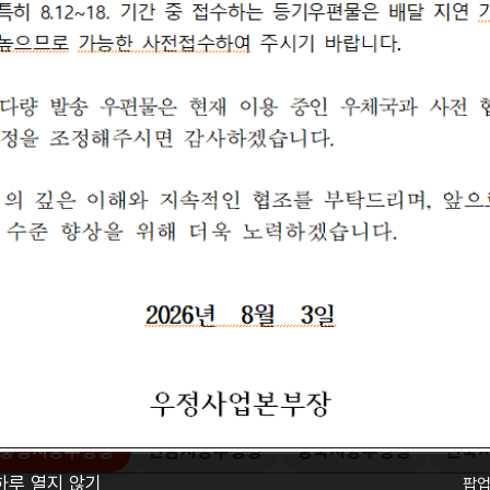
-0100
충청지방우정청
전남지방우정청
경북지방우정청
전북
선택됨
하루 열지 않기
팝업