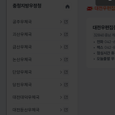
충청지방우정청 누리집
충청지방우정청
대전우편집
공주우체국
공주우체국 누리집 바로가기
대전우편집
괴산우체국
32840
충남 계
괴산우체국 누리집 바로가기
전화
042-6
금산우체국
팩스
042-8
금산우체국 누리집 바로가기
점심시간 
오늘출발 우
논산우체국
논산우체국 누리집 바로가기
단양우체국
단양우체국 누리집 바로가기
당진우체국
당진우체국 누리집 바로가기
대전대덕우체국
대전대덕우체국 누리집 바로
대전둔산우체국
대전둔산우체국 누리집 바로