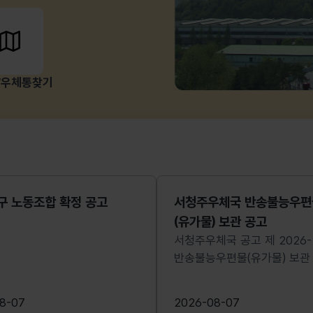
/우체통찾기
구 노동조합 확정 공고
서청주우체국 반송불능우편
(유가물) 보관 공고
서청주우체국 공고 제 2026-
반송불능우편물(유가물) 보관
우편법 제36조 제1항의 규정
의하여 반송불능 우편물을 붙
8-07
2026-08-07
같이 공고하오니 정당 발송인