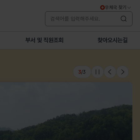
우체국 찾기
검색
부서 및 직원조회
찾아오시는길
3
/
3
슬라이드 멈춤
이전
다음