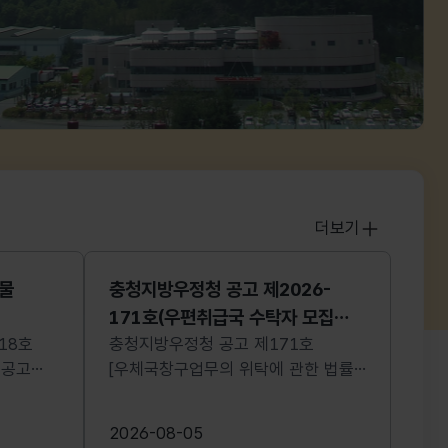
더보기
공지
물
충청지방우정청 공고 제2026-
171호(우편취급국 수탁자 모집
18호
공고문)
충청지방우정청 공고 제171호
 공고
[우체국창구업무의 위탁에 관한 법률]
에
제3조 및 동법 시행령 제6조에 따라
임과
우체국창구업무 위탁계약 및
2026-08-05
 또는
위탁대상자를 붙임과 같이 모집