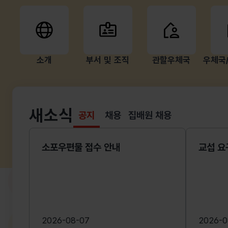
소개
부서 및 조직
관할우체국
우체국
새소식
공지
채용
집배원 채용
선택됨
공지
소포우편물 접수 안내
교섭 요
2026-08-07
2026-0