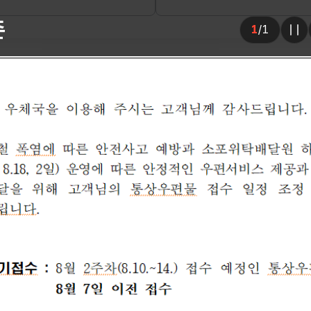
수취인께서는 기간내 교부를
존
1
/
1
주시기 바랍니다. 기타 문의
슬
서청주우체국 지원과(043-23
5922)로 문의하여 주시기 바
붙임: 반송불능우편물 공고문(
18호) 1부. 끝.
간 안내
금융
미취급
 일, 공휴일 휴무