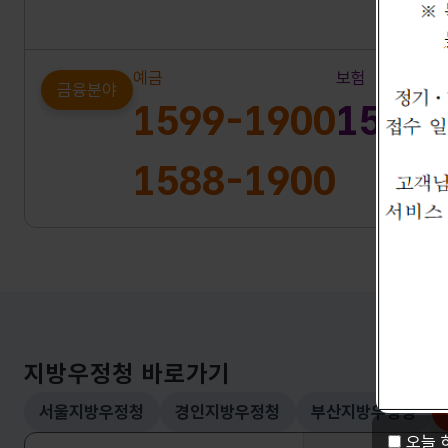
예금
보험
금융분야
1599-1900
1599
1588-1900
지방우정청 바로가기
서울지방우정청
경인지방우정청
부산지방우정청
오늘 