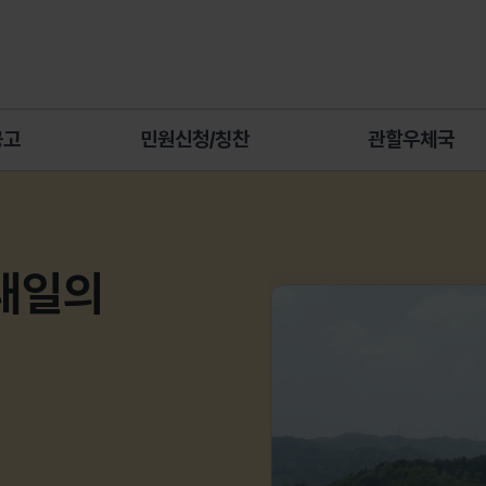
공고
민원신청/칭찬
관할우체국
내일의