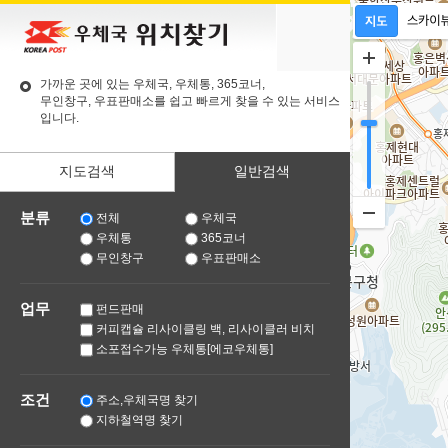
가까운 곳에 있는 우체국, 우체통, 365코너,
무인창구, 우표판매소를 쉽고 빠르게 찾을 수 있는 서비스
입니다.
지도검색
일반검색
분류
전체
우체국
우체통
365코너
무인창구
우표판매소
업무
펀드판매
커피캡슐 리사이클링 백, 리사이클러 비치
소포접수가능 우체통[에코우체통]
조건
주소,우체국명 찾기
지하철역명 찾기